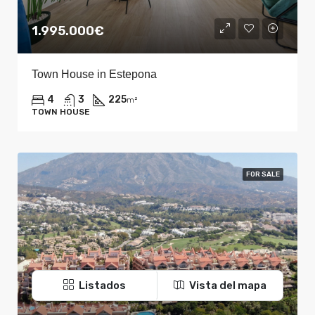
1.995.000€
Town House in Estepona
4
3
225
m²
TOWN HOUSE
FOR SALE
Listados
Vista del mapa