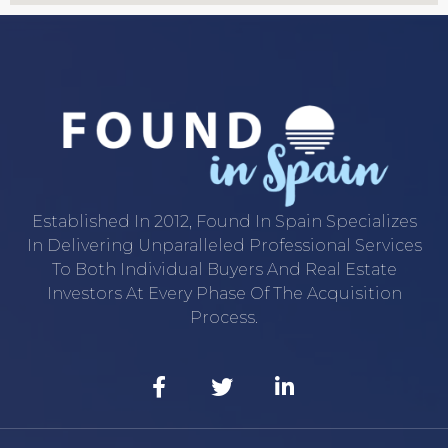
Established In 2012, Found In Spain Specializes
In Delivering Unparalleled Professional Services
To Both Individual Buyers And Real Estate
Investors At Every Phase Of The Acquisition
Process.