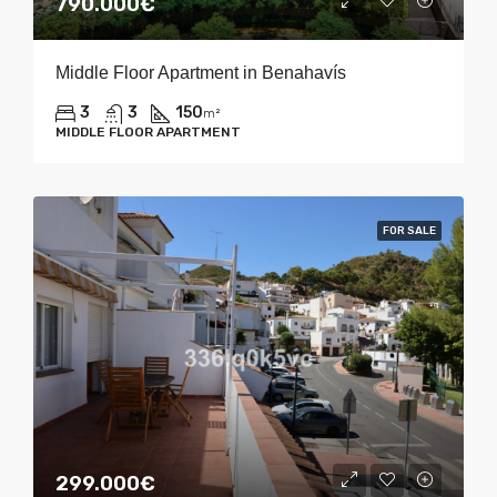
790.000€
Middle Floor Apartment in Benahavís
3
3
150
m²
MIDDLE FLOOR APARTMENT
FOR SALE
299.000€