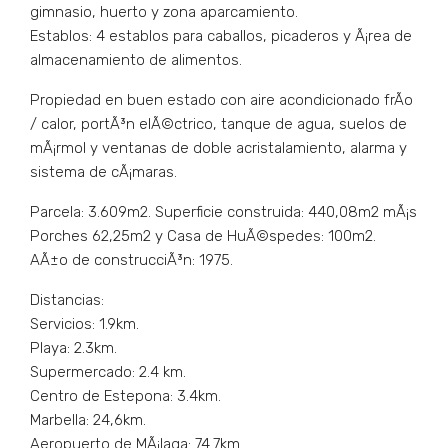
gimnasio, huerto y zona aparcamiento.
Establos: 4 establos para caballos, picaderos y Ã¡rea de
almacenamiento de alimentos.
Propiedad en buen estado con aire acondicionado frÃ­o
/ calor, portÃ³n elÃ©ctrico, tanque de agua, suelos de
mÃ¡rmol y ventanas de doble acristalamiento, alarma y
sistema de cÃ¡maras.
Parcela: 3.609m2. Superficie construida: 440,08m2 mÃ¡s
Porches 62,25m2 y Casa de HuÃ©spedes: 100m2.
AÃ±o de construcciÃ³n: 1975.
Distancias:
Servicios: 1.9km.
Playa: 2.3km.
Supermercado: 2.4 km.
Centro de Estepona: 3.4km.
Marbella: 24,6km.
Aeropuerto de MÃ¡laga: 74.7km.