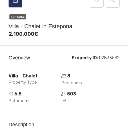
FOR SALE
Villa - Chalet in Estepona
2.100.000€
Overview
Property ID:
R2833532
Villa - Chalet
8
Property Type
Bedrooms
6.5
503
Bathrooms
m²
Description