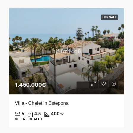
FOR SALE
1.450.000€
Villa - Chalet in Estepona
6
4.5
400
m²
VILLA - CHALET