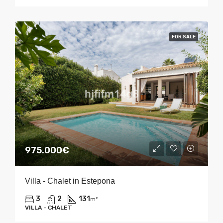
FOR SALE
975.000€
Villa - Chalet in Estepona
3
2
131
m²
VILLA - CHALET