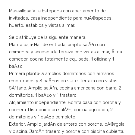
Maravillosa Villa Estepona con apartamento de
invitados, casa independiente para huÃ©spedes,
huerto, establos y vistas al mar.
Se distribuye de la siguiente manera:
Planta baja: Hall de entrada, amplio salÃ³n con
chimenea y acceso a la terraza con vistas al mar, Ã¡rea
comedor, cocina totalmente equipada, 1 oficina y 1
baÃ±o.
Primera planta: 3 amplios dormitorios con armarios
empotrados y 3 baÃ±os en suite. Terraza con vistas.
SÃ³tano: Amplio salÃ³n, cocina americana con barra, 2
dormitorios, 1 baÃ±o y 1 trastero.
Alojamiento independiente: Bonita casa con porche y
cochera. Distribuido en salÃ³n, cocina equipada, 2
dormitorios y 1 baÃ±o completo.
Exterior: Amplio jardÃ­n delantero con porche, pÃ©rgola
y piscina. JardÃ­n trasero y porche con piscina cubierta,