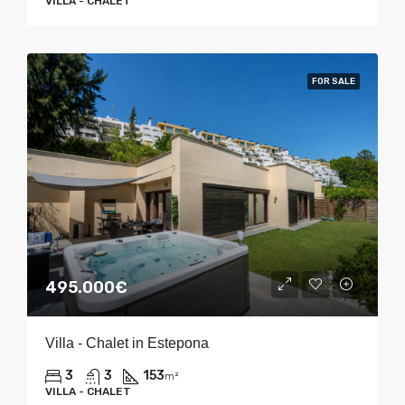
VILLA - CHALET
FOR SALE
495.000€
Villa - Chalet in Estepona
3
3
153
m²
VILLA - CHALET