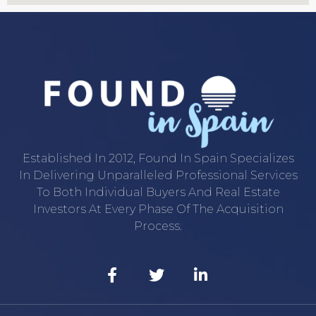
Established In 2012, Found In Spain Specializes
In Delivering Unparalleled Professional Services
To Both Individual Buyers And Real Estate
Investors At Every Phase Of The Acquisition
Process.