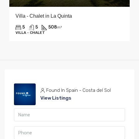
Villa - Chalet in La Quinta
5
5
508
m²
VILLA - CHALET
Found In Spain - Costa del Sol
View Listings