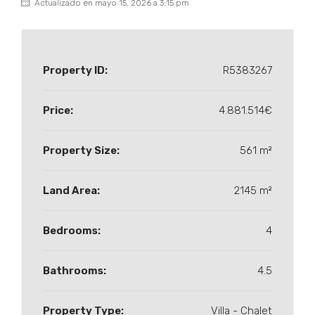
Actualizado en mayo 15, 2026 a 3:15 pm
Property ID:
R5383267
Price:
4.881.514€
Property Size:
561 m²
Land Area:
2145 m²
Bedrooms:
4
Bathrooms:
4.5
Property Type:
Villa - Chalet