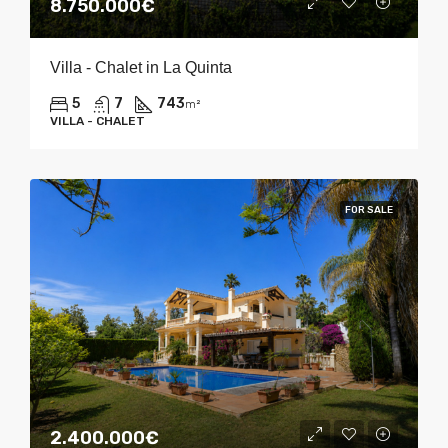
8.750.000€
Villa - Chalet in La Quinta
5
7
743
m²
VILLA - CHALET
FOR SALE
2.400.000€