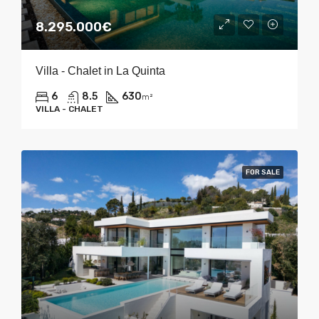
8.295.000€
Villa - Chalet in La Quinta
6
8.5
630
m²
VILLA - CHALET
FOR SALE