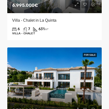
6.995.000€
Villa - Chalet in La Quinta
6
7
631
m²
VILLA - CHALET
FOR SALE