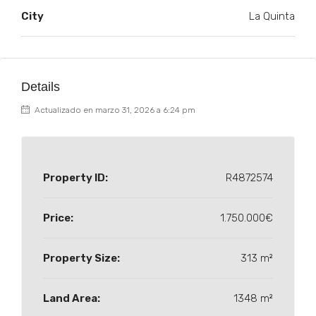
City
La Quinta
Details
Actualizado en marzo 31, 2026 a 6:24 pm
Property ID:
R4872574
Price:
1.750.000€
Property Size:
313 m²
Land Area:
1348 m²