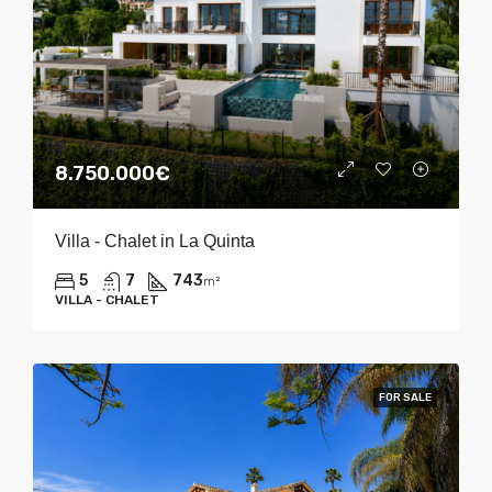
8.750.000€
Villa - Chalet in La Quinta
5
7
743
m²
VILLA - CHALET
FOR SALE