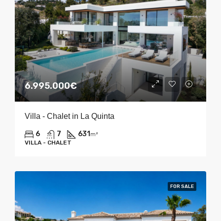
6.995.000€
Villa - Chalet in La Quinta
6
7
631
m²
VILLA - CHALET
FOR SALE