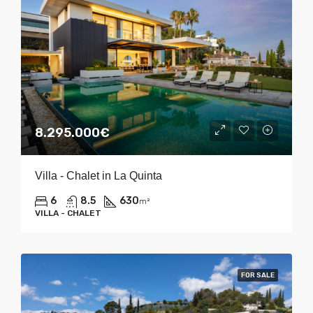
8.295.000€
Villa - Chalet in La Quinta
6
8.5
630
m²
VILLA - CHALET
FOR SALE