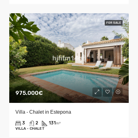
FOR SALE
975.000€
Villa - Chalet in Estepona
3
2
131
m²
VILLA - CHALET