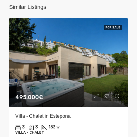
Similar Listings
FOR SALE
495.000€
Villa - Chalet in Estepona
3
3
153
m²
VILLA - CHALET