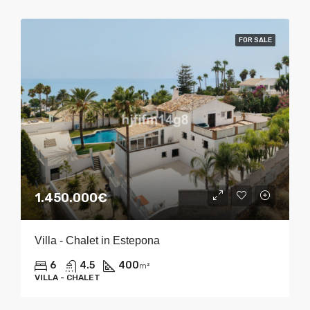
FOR SALE
1.450.000€
Villa - Chalet in Estepona
6
4.5
400
m²
VILLA - CHALET