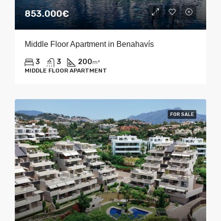
853.000€
Middle Floor Apartment in Benahavís
3
3
200
m²
MIDDLE FLOOR APARTMENT
FOR SALE