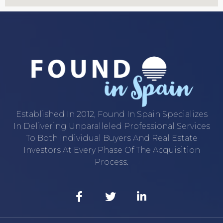
Established In 2012, Found In Spain Specializes
In Delivering Unparalleled Professional Services
To Both Individual Buyers And Real Estate
Investors At Every Phase Of The Acquisition
Process.