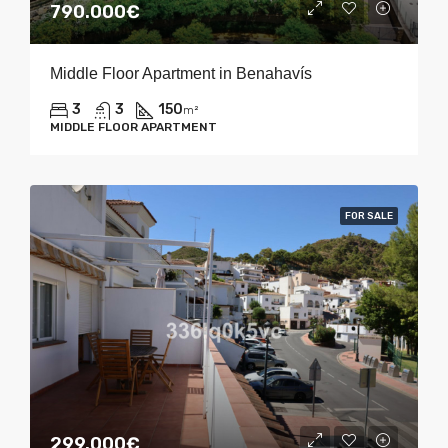
790.000€
Middle Floor Apartment in Benahavís
3
3
150
m²
MIDDLE FLOOR APARTMENT
FOR SALE
299.000€